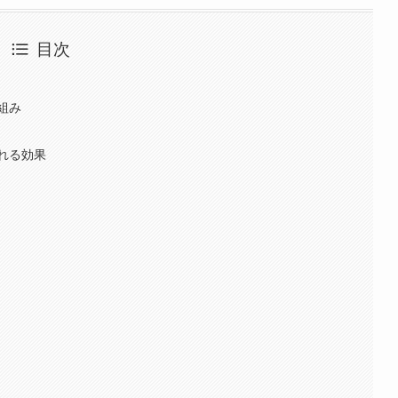
目次
組み
れる効果